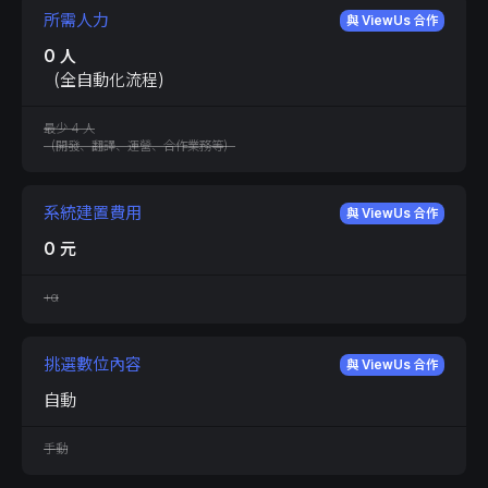
所需人力
與 ViewUs 合作
0 人
（全自動化流程）
最少 4 人
（開發、翻譯、運營、合作業務等）
系統建置費用
與 ViewUs 合作
0 元
+α
挑選數位內容
與 ViewUs 合作
自動
手動