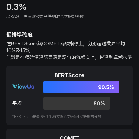
0.3%
以RAG + 專家審校為基準的混合式驗證系統
翻譯準確度
在BERTScore與COMET兩項指標上，分別超越業界平均
10%及15%，
無論是在精確傳達語意還是語句的流暢度上，皆達到卓越水準
BERTScore
90.5%
平均
80%
*BERTScore是透過AI評估譯文與原文語意相似程度的分數
COMET