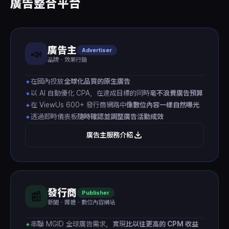
廣告整合平台
廣告主
Advertiser
📣
品牌・效果行銷
在國內投放
全球化品質的原生廣告
✦
以 AI 自動優化 CPA，在達成目標的同時
毫不浪費廣告預算
✦
在 ViewUs 600+ 發行商網路中
像數位內容一樣自然曝光
✦
透過即時儀表板
隨時確認並調整廣告活動成效
✦
廣告主服務介紹
發行商
Publisher
📰
新聞・媒體・數位內容網站
串聯 MGID 全球廣告需求，實現
比以往更高的 CPM 收益
✦