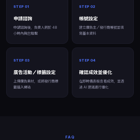
STEP 01
STEP 02
申請諮詢
帳號設定
申請諮詢後，負責人將於 48
建立廣告主／發行商帳號並填
小時內與您聯繫
寫基本資料
STEP 03
STEP 04
廣告活動／標籤設定
確認成效並優化
上傳廣告素材，或將發行商標
在即時儀表板查看成效，並透
籤插入網站
過 AI 建議進行優化
FAQ