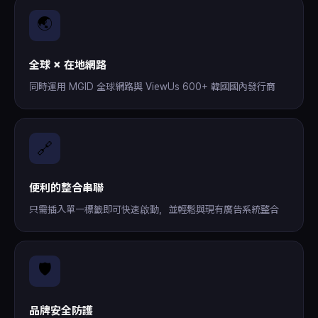
🌏
全球 × 在地網路
同時運用 MGID 全球網路與 ViewUs 600+ 韓國國內發行商
🔗
便利的整合串聯
只需插入單一標籤即可快速啟動，並輕鬆與現有廣告系統整合
🛡️
品牌安全防護