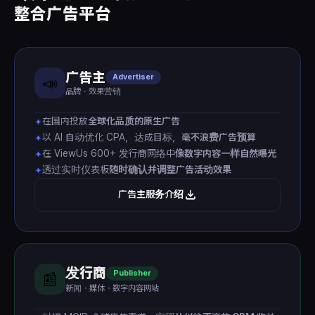
整合广告平台
广告主
Advertiser
📣
品牌・效果营销
在国内投放
全球化品质的原生广告
✦
以 AI 自动优化 CPA，达成目标，
毫不浪费广告预算
✦
在 ViewUs 600+ 发行商网络中
像数字内容一样自然曝光
✦
透过实时仪表板
随时确认并调整广告活动效果
✦
广告主服务介绍
发行商
Publisher
📰
新闻・媒体・数字内容网站